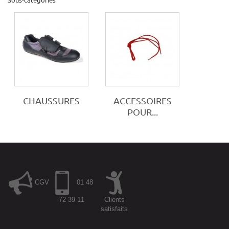
CHAUSSURES
ACCESSOIRES
POUR...
CGV
01 48
72 39 11
Clients
satisfaits